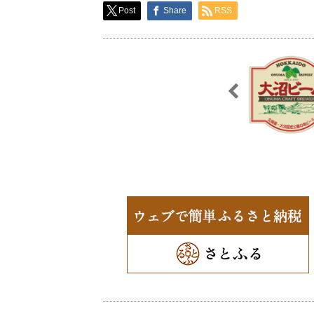
Post
Share
RSS