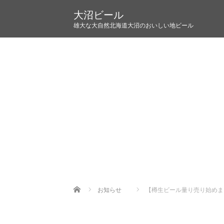
大沼ビール
雄大な大自然北海道大沼のおいしい地ビール
Home
お知らせ
【樽生ビール量り売り始めま