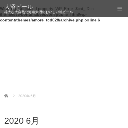
大沼ビール
Warning
: Undefined property: WP_Error::$cat_ID in
雄大な大自然北海道大沼のおいしい地ビール
/home/ssc4/onumabeer.com/public_html/wp-
content/themes/amore_tcd028/archive.php
on line
6
Home
2020年 6月
2020 6月