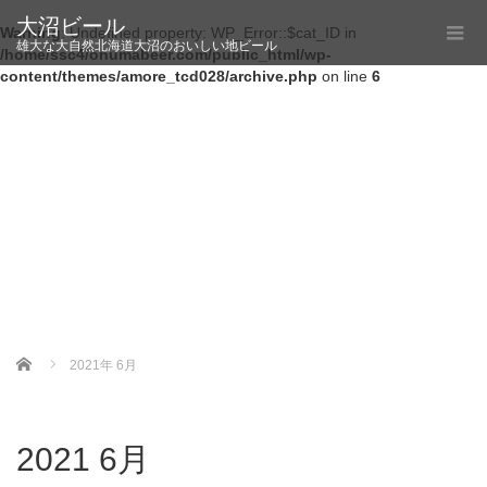
大沼ビール
Warning
: Undefined property: WP_Error::$cat_ID in
雄大な大自然北海道大沼のおいしい地ビール
/home/ssc4/onumabeer.com/public_html/wp-
content/themes/amore_tcd028/archive.php
on line
6
Home
2021年 6月
2021 6月