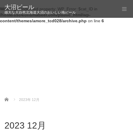
大沼ビール
Warning
: Undefined property: WP_Error::$cat_ID in
雄大な大自然北海道大沼のおいしい地ビール
/home/ssc4/onumabeer.com/public_html/wp-
content/themes/amore_tcd028/archive.php
on line
6
Home
2023年 12月
2023 12月